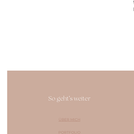
So geht’s weiter
ÜBER MICH
PORTFOLIO