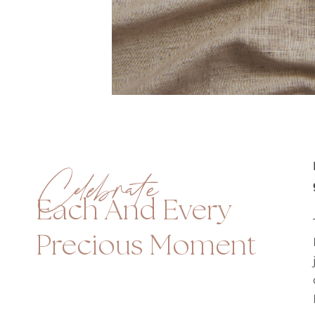
Celebrate
Each And Every
Precious Moment